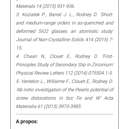
Materials 14 (2015) 931-936.
3. Koziatek P., Barrat J. L., Rodney D. ‘Short-
and medium-range orders in as-quenched and
deformed SiO2 glasses: an atomistic study’
Journal of Non-Crystalline Solids 414 (2015) 7-
15.
4. Chaari N., Clouet E., Rodney D. ‘First-
Principles Study of Secondary Slip in Zirconium’
Physical Review Letters 112 (2014) 075504.1-5.
5. Ventelon L., Willaime F., Clouet E., Rodney D.
‘Ab initio investigation of the Peierls potential of
screw dislocations in bcc Fe and W’ Acta
.
Materialia 61 (2013) 3973-3985
A propos: