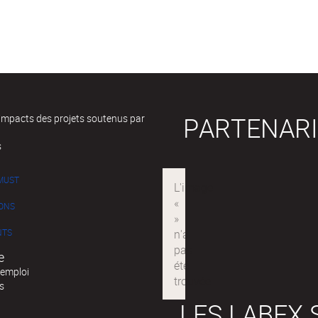
PARTENARI
 impacts des projets soutenus par
s
IMUST
IONS
NTS
e
'emploi
s
LES LABEX 