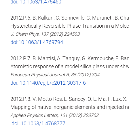
doi: 10.1063/1.4754601
2012.P.6. B. Kalkan, C. Sonneville, C. Martinet , B. Ch
Hysteretically Reversible Phase Transition in a Molec
J. Chem Phys, 137 (2012) 224503.
doi:10.1063/1.4769794
2012.P.7. B. Mantisi, A. Tanguy, G. Kermouche, E. Bart
Atomistic response of a model silica glass under she
European Physical Journal B, 85 (2012) 304.
doi: 10.1140/epjb/e2012-30317-6
2012.P.8. V. Motto-Ros, L. Sancey, Q. L. Ma, F. Lux, X. 
Mapping of native inorganic elements and injected na
Applied Physics Letters, 101 (2012) 223702
doi: 10.1063/1.4768777