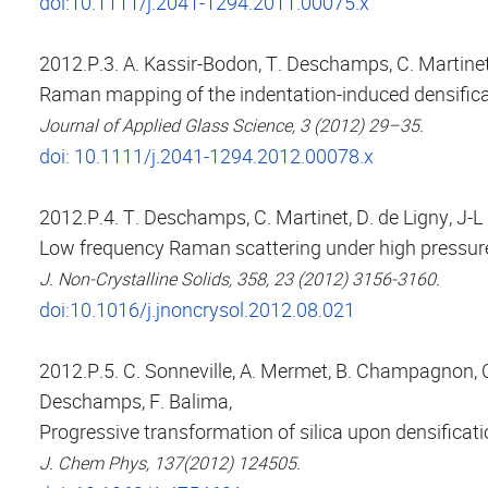
doi:10.1111/j.2041-1294.2011.00075.x
2012.P.3. A. Kassir-Bodon, T. Deschamps, C. Martine
Raman mapping of the indentation-induced densificati
Journal of Applied Glass Science, 3 (2012) 29–35.
doi: 10.1111/j.2041-1294.2012.00078.x
2012.P.4. T. Deschamps, C. Martinet, D. de Ligny, J-
Low frequency Raman scattering under high pressure
J. Non-Crystalline Solids, 358, 23 (2012) 3156-3160.
doi:10.1016/j.jnoncrysol.2012.08.021
2012.P.5. C. Sonneville, A. Mermet, B. Champagnon, C.
Deschamps, F. Balima,
Progressive transformation of silica upon densificati
J. Chem Phys, 137(2012) 124505.