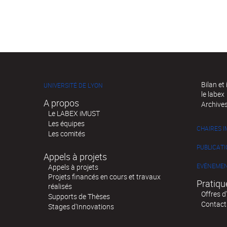
Bilan et
UNIVERSITÉ DE LYON
le labex
A propos
Archive
Le LABEX iMUST
Les équipes
CHAIRES 
Les comités
PUBLICAT
Appels à projets
EVÉNEME
Appels à projets
Projets financés en cours et travaux
Pratiqu
réalisés
Offres d
Supports de Thèses
Contact
Stages d'Innovations