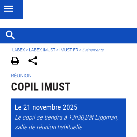
LABEX >
LABEX IMUST
>
IMUST-FR
>
Evénements
RÉUNION
COPIL IMUST
Le 21 novembre 2025
Le copil se tiendra à 13h30,Bât Lippman,
salle de réunion habituelle